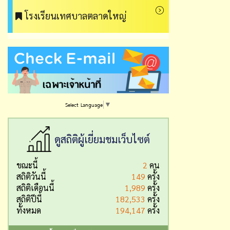
โรงเรียนเทศบาลตลาดใหญ่
Select Language
▼
ดูสถิติผู้เยี่ยมชมเว็บไซต์
ขณะนี้
2
คน
สถิติวันนี้
149
ครั้ง
สถิติเดือนนี้
1,989
ครั้ง
สถิติปีนี้
182,533
ครั้ง
ทั้งหมด
194,147
ครั้ง