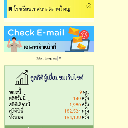
โรงเรียนเทศบาลตลาดใหญ่
Select Language
▼
ดูสถิติผู้เยี่ยมชมเว็บไซต์
ขณะนี้
9
คน
สถิติวันนี้
140
ครั้ง
สถิติเดือนนี้
1,980
ครั้ง
สถิติปีนี้
182,524
ครั้ง
ทั้งหมด
194,138
ครั้ง