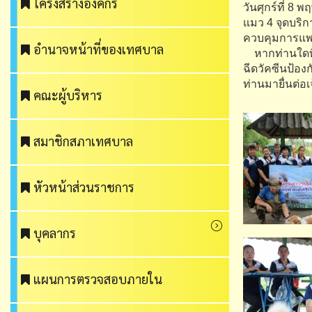
โครงสร้างองค์กร
วันศุกร์ที่ 8
แมว 4 จุดบริกา
ควบคุมการแพร
อำนาจหน้าที่ของเทศบาล
หากท่านใดท
ฉีดวัคซีนป้อ
ท่านมายื่นต่อ
คณะผู้บริหาร
สมาชิกสภาเทศบาล
หัวหน้าส่วนราชการ
บุคลากร
แผนการตรวจสอบภายใน