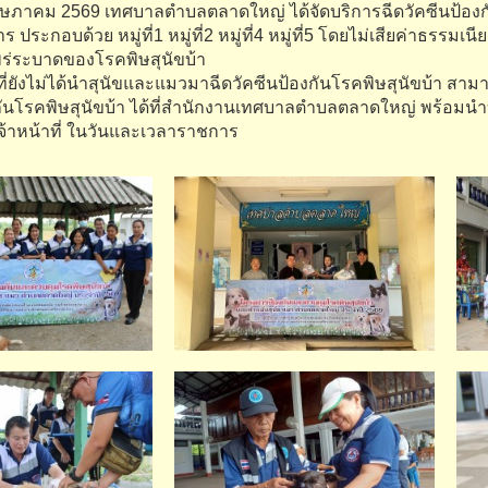
 พฤษภาคม 2569 เทศบาลตำบลตลาดใหญ่ ได้จัดบริการฉีดวัคซีนป้องก
ร ประกอบด้วย หมู่ที่1 หมู่ที่2 หมู่ที่4 หมู่ที่5 โดยไม่เสียค่าธรรมเน
่ระบาดของโรคพิษสุนัขบ้า
ี่ยังไม่ได้นำสุนัขและแมวมาฉีดวัคซีนป้องกันโรคพิษสุนัขบ้า ส
งกันโรคพิษสุนัขบ้า ได้ที่สำนักงานเทศบาลตำบลตลาดใหญ่ พร้อ
เจ้าหน้าที่ ในวันและเวลาราชการ